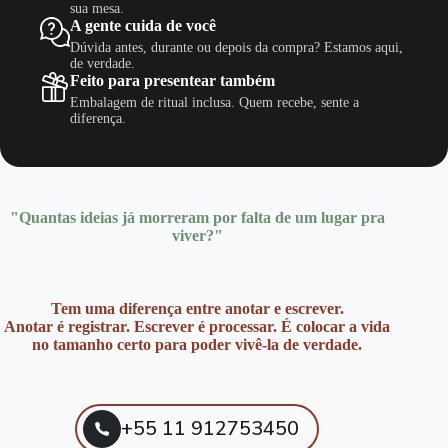
sua mesa.
A gente cuida de você
Dúvida antes, durante ou depois da compra? Estamos aqui,
de verdade.
Feito para presentear também
Embalagem de ritual inclusa. Quem recebe, sente a
diferença.
"Quantas ideias já morreram por falta de um lugar pra
viver?"
Tem uma diferença entre anotar e escrever.
Anotar é registrar. Escrever é processar. É colocar a vida
no tamanho certo para poder vivê-la de verdade.
+55 11 912753450