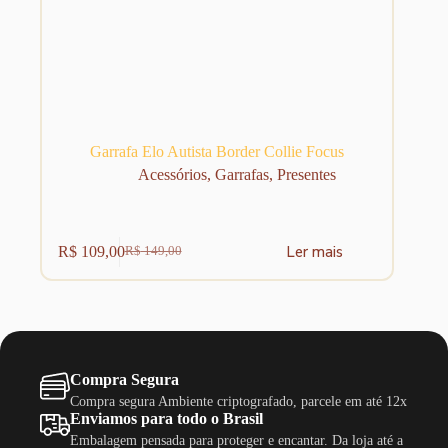
Garrafa Elo Autista Border Collie Focus
Acessórios
,
Garrafas
,
Presentes
Ler mais
R$
109,00
R$
149,00
O
O
preço
preço
original
atual
era:
é:
R$ 149,00.
R$ 109,00.
Compra Segura
Compra segura Ambiente criptografado, parcele em até 12x
Enviamos para todo o Brasil
Embalagem pensada para proteger e encantar. Da loja até a