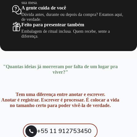
do
sua mesa.
produto
A gente cuida de você
Dúvida antes, durante ou depois da compra? Estamos aqui,
de verdade.
Feito para presentear também
Embalagem de ritual inclusa. Quem recebe, sente a
diferença.
"Quantas ideias já morreram por falta de um lugar pra
viver?"
Tem uma diferença entre anotar e escrever.
Anotar é registrar. Escrever é processar. É colocar a vida
no tamanho certo para poder vivê-la de verdade.
+55 11 912753450