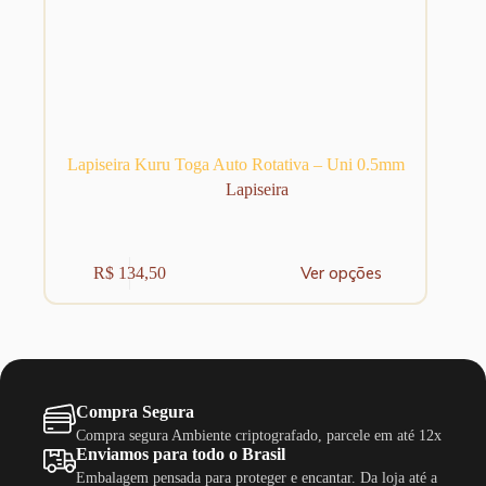
Lapiseira Kuru Toga Auto Rotativa – Uni 0.5mm
Lapiseira
Este
Ver opções
R$
134,50
produto
tem
várias
variantes.
As
opções
podem
Compra Segura
ser
escolhidas
Compra segura Ambiente criptografado, parcele em até 12x
na
Enviamos para todo o Brasil
página
Embalagem pensada para proteger e encantar. Da loja até a