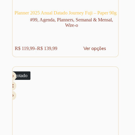
Planner 2025 Anual Datado Journey Fuji – Paper 90g
#99
,
Agenda
,
Planners
,
Semanal & Mensal
,
Wire-o
Este
Ver opções
R$
119,99
–
R$
139,99
produto
Faixa
tem
de
várias
preço:
variantes.
R$ 119,99
As
através
Esgotado
opções
R$ 139,99
podem
ser
escolhidas
na
página
do
produto