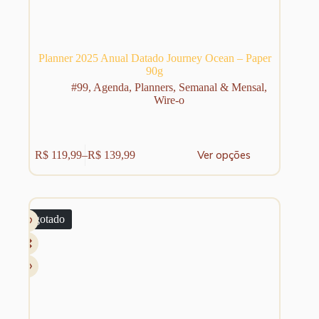
Planner 2025 Anual Datado Journey Ocean – Paper
90g
#99
,
Agenda
,
Planners
,
Semanal & Mensal
,
Wire-o
Este
Ver opções
R$
119,99
–
R$
139,99
produto
Faixa
tem
de
várias
preço:
variantes.
R$ 119,99
As
através
Esgotado
opções
R$ 139,99
podem
ser
escolhidas
na
página
do
produto