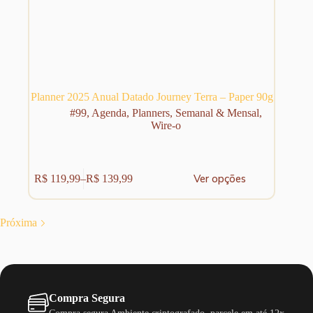
Planner 2025 Anual Datado Journey Terra – Paper 90g
#99
,
Agenda
,
Planners
,
Semanal & Mensal
,
Wire-o
Este
Ver opções
R$
119,99
–
R$
139,99
produto
Faixa
tem
de
várias
preço:
variantes.
R$ 119,99
Próxima
As
através
opções
R$ 139,99
podem
ser
escolhidas
na
Compra Segura
página