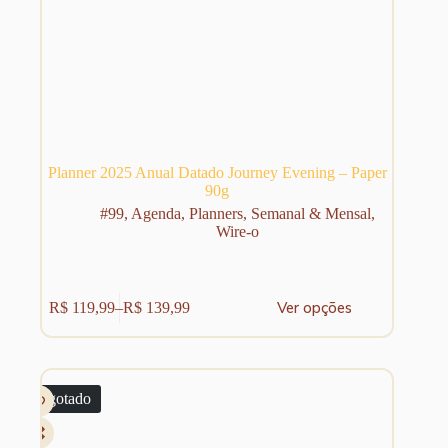
Planner 2025 Anual Datado Journey Evening – Paper
90g
#99
,
Agenda
,
Planners
,
Semanal & Mensal
,
Wire-o
Este
Ver opções
R$
119,99
–
R$
139,99
produto
Faixa
tem
de
várias
preço:
variantes.
R$ 119,99
As
através
Esgotado
opções
R$ 139,99
podem
ser