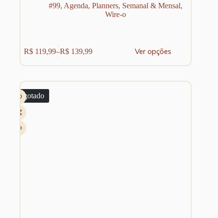
#99
,
Agenda
,
Planners
,
Semanal & Mensal
,
Wire-o
Este
Ver opções
R$
119,99
–
R$
139,99
produto
Faixa
tem
de
várias
preço:
variantes.
R$ 119,99
As
através
Esgotado
opções
R$ 139,99
podem
ser
escolhidas
na
página
do
produto