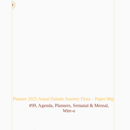
escolhidas
na
página
do
produto
Planner 2025 Anual Datado Journey Flora – Paper 90g
#99
,
Agenda
,
Planners
,
Semanal & Mensal
,
Wire-o
Este