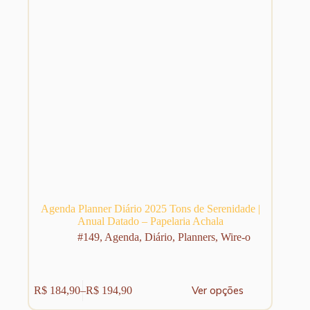
página
do
produto
Agenda Planner Diário 2025 Tons de Serenidade |
Anual Datado – Papelaria Achala
#149
,
Agenda
,
Diário
,
Planners
,
Wire-o
Este
Ver opções
R$
184,90
–
R$
194,90
produto
Faixa
tem
de