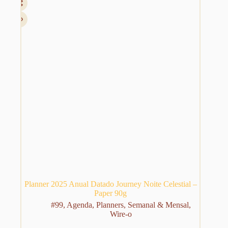
ser
escolhidas
na
página
do
produto
Planner 2025 Anual Datado Journey Noite Celestial –
Paper 90g
#99
,
Agenda
,
Planners
,
Semanal & Mensal
,
Wire-o