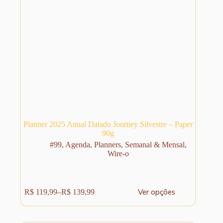
Planner 2025 Anual Datado Journey Silvestre – Paper
90g
#99
,
Agenda
,
Planners
,
Semanal & Mensal
,
Wire-o
Este
Ver opções
R$
119,99
–
R$
139,99
produto
Faixa
tem
de
várias
preço:
variantes.
R$ 119,99