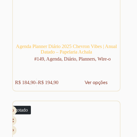
Agenda Planner Diário 2025 Chevron Vibes | Anual
Datado – Papelaria Achala
#149
,
Agenda
,
Diário
,
Planners
,
Wire-o
Este
Ver opções
R$
184,90
–
R$
194,90
produto
Faixa
tem
de
várias
preço:
variantes.
R$ 184,90
As
através
Esgotado
opções
R$ 194,90
podem
ser
escolhidas
na