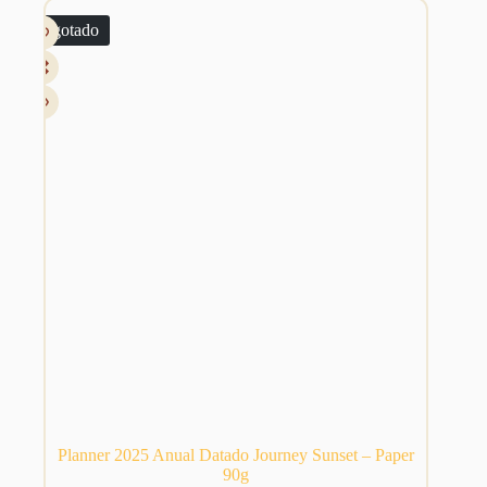
As
através
Esgotado
opções
R$ 139,99
podem
ser
escolhidas
na
página
do
produto
Planner 2025 Anual Datado Journey Sunset – Paper
90g