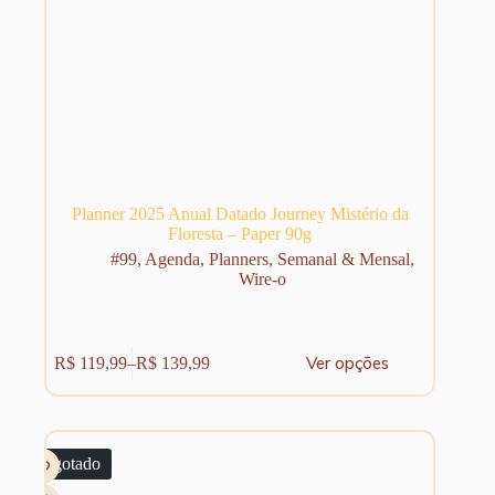
Planner 2025 Anual Datado Journey Mistério da
Floresta – Paper 90g
#99
,
Agenda
,
Planners
,
Semanal & Mensal
,
Wire-o
Este
Ver opções
R$
119,99
–
R$
139,99
produto
Faixa
tem
de
várias
preço:
variantes.
R$ 119,99
As
através
Esgotado
opções
R$ 139,99
podem