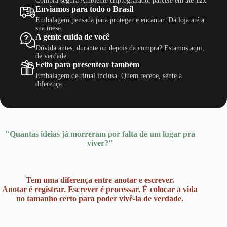
Compra segura Ambiente criptografado, parcele em até 12x
do
Enviamos para todo o Brasil
produto
Embalagem pensada para proteger e encantar. Da loja até a
sua mesa.
A gente cuida de você
Dúvida antes, durante ou depois da compra? Estamos aqui,
de verdade.
Feito para presentear também
Embalagem de ritual inclusa. Quem recebe, sente a
diferença.
"Quantas ideias já morreram por falta de um lugar pra
viver?"
Tem uma diferença entre anotar e escrever.
Anotar é registrar. Escrever é processar. É colocar a vida
no tamanho certo para poder vivê-la de verdade.