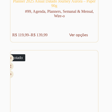
Planner 2025 Anual Datado Journey Aurora – Paper
90g
#99
,
Agenda
,
Planners
,
Semanal & Mensal
,
Wire-o
Este
Ver opções
R$
119,99
–
R$
139,99
produto
Faixa
tem
de
várias
preço:
variantes.
R$ 119,99
As
através
Esgotado
opções
R$ 139,99
podem
ser
escolhidas
na
página
do
produto