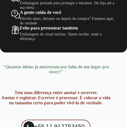
Embalagem pensada para proteger e encantar. Da loja até a
sua mesa.
A gente cuida de você
Dúvida antes, durante ou depois da compra? Estamos aqui,
de verdade.
Feito para presentear também
Embalagem de ritual inclusa. Quem recebe, sente a
diferença.
"Quantas ideias já morreram por falta de um lugar pra
viver?"
Tem uma diferença entre anotar e escrever.
Anotar é registrar. Escrever é processar. É colocar a vida
no tamanho certo para poder vivê-la de verdade.
+55 11 912753450