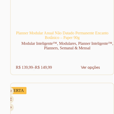
Planner Modular Anual Não Datado Permanente Encanto
Botânico – Paper 90g
Modular Inteligente™
,
Modulares
,
Planner Inteligente™
,
Planners
,
Semanal & Mensal
Este
Ver opções
R$
139,99
–
R$
149,99
produto
Faixa
tem
de
várias
preço:
variantes.
R$ 139,99
As
através
OFERTA
opções
R$ 149,99
podem
ser
escolhidas
na