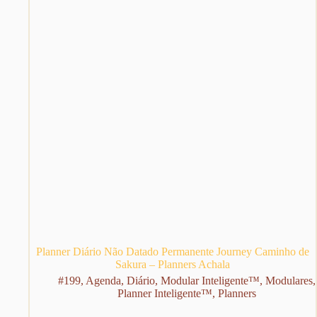
página
do
produto
Planner Diário Não Datado Permanente Journey Caminho de
Sakura – Planners Achala
#199
,
Agenda
,
Diário
,
Modular Inteligente™
,
Modulares
,
Planner Inteligente™
,
Planners