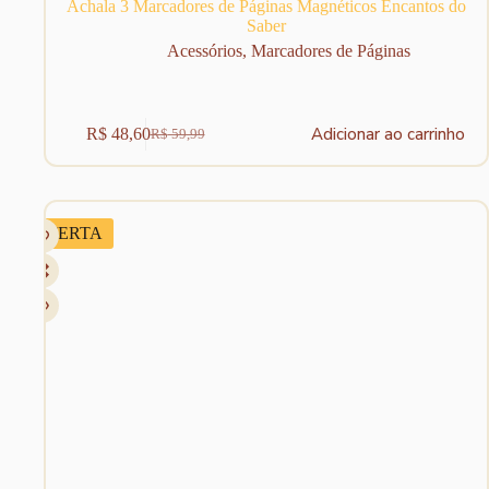
Achala 3 Marcadores de Páginas Magnéticos Encantos do
Saber
Acessórios
,
Marcadores de Páginas
Adicionar ao carrinho
R$
48,60
R$
59,99
O
O
preço
preço
original
atual
era:
é:
R$ 59,99.
R$ 48,60.
OFERTA