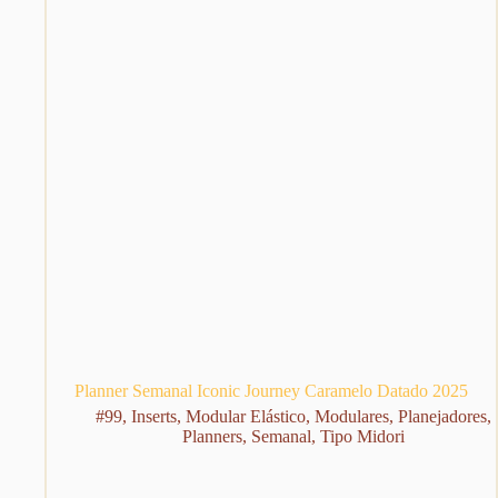
página
do
produto
Planner Semanal Iconic Journey Caramelo Datado 2025
#99
,
Inserts
,
Modular Elástico
,
Modulares
,
Planejadores
,
Planners
,
Semanal
,
Tipo Midori