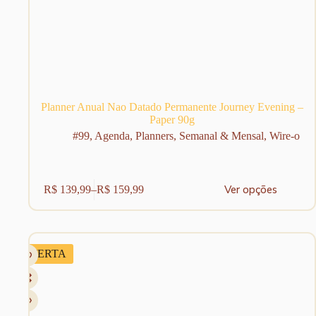
Planner Anual Nao Datado Permanente Journey Evening –
Paper 90g
#99
,
Agenda
,
Planners
,
Semanal & Mensal
,
Wire-o
Este
Ver opções
R$
139,99
–
R$
159,99
produto
Faixa
tem
de
várias
preço:
variantes.
R$ 139,99
As
através
OFERTA
opções
R$ 159,99
podem
ser
escolhidas
na