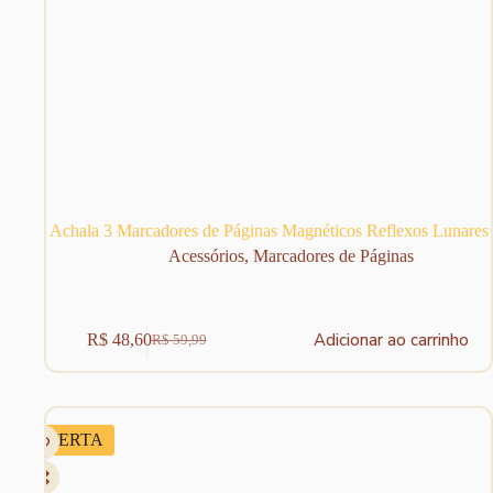
Achala 3 Marcadores de Páginas Magnéticos Reflexos Lunares
Acessórios
,
Marcadores de Páginas
Adicionar ao carrinho
R$
48,60
R$
59,99
O
O
preço
preço
original
atual
era:
é:
R$ 59,99.
R$ 48,60.
OFERTA