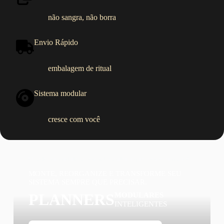
não sangra, não borra
Envio Rápido
embalagem de ritual
Sistema modular
cresce com você
O caderno modular artesanal brasileiro que cresce com você
MONTE, REORGANIZE E TRANSFORME SEU
SISTEMA SEMPRE QUE PRECISAR.
PLANNERS
MODULARES
INTELIGENTES